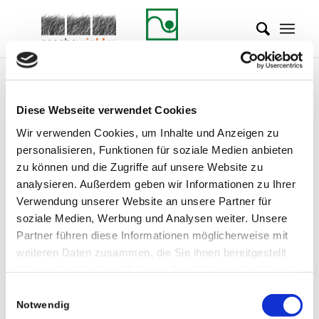
RASEN- UND
Diese Webseite verwendet Cookies
WIESENANLAGEN
Wir verwenden Cookies, um Inhalte und Anzeigen zu
personalisieren, Funktionen für soziale Medien anbieten
zu können und die Zugriffe auf unsere Website zu
Einen Rasen oder eine Wiese anzulegen ist,
analysieren. Außerdem geben wir Informationen zu Ihrer
wie ein Zimmer zu renovieren: Die Vorarbeiten
Verwendung unserer Website an unsere Partner für
entscheiden über den Erfolg! Nur wer sich an
soziale Medien, Werbung und Analysen weiter. Unsere
Partner führen diese Informationen möglicherweise mit
die Spielregeln hält, fährt den vollen Erfolg ein.
weiteren Daten zusammen, die Sie ihnen bereitgestellt
Raseneinsaat | Fertigrasen | Pflege |
haben oder die sie im Rahmen Ihrer Nutzung der Dienste
gesammelt haben.
Blühwiesen | Insektenwiesen
Einwilligungsauswahl
Notwendig