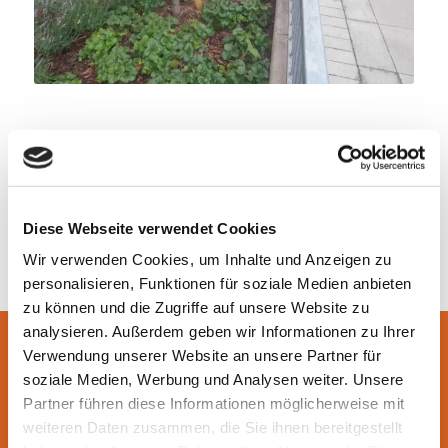
August – September 2021 (Dauer
Bauzeit:
ca. 3 Wochen)
Privat
Auftraggeber:
Diese Webseite verwendet Cookies
Wir verwenden Cookies, um Inhalte und Anzeigen zu
personalisieren, Funktionen für soziale Medien anbieten
zu können und die Zugriffe auf unsere Website zu
analysieren. Außerdem geben wir Informationen zu Ihrer
Verwendung unserer Website an unsere Partner für
LEISTUNGEN
soziale Medien, Werbung und Analysen weiter. Unsere
Partner führen diese Informationen möglicherweise mit
Neugestaltung des Privat- und Vorgartens
weiteren Daten zusammen, die Sie ihnen bereitgestellt