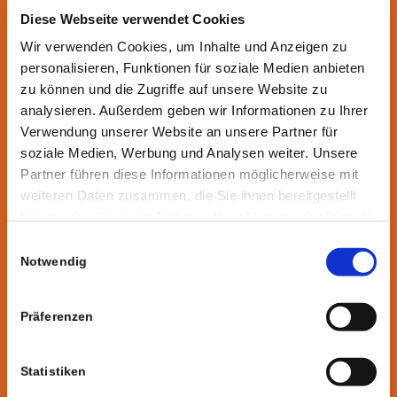
Fledermauskästen und anschließender
Diese Webseite verwendet Cookies
Fertigstellungspflege.
Wir verwenden Cookies, um Inhalte und Anzeigen zu
• Bodenbewegung von über 1.100 m³
personalisieren, Funktionen für soziale Medien anbieten
• Einbau diverser Spielgeräte
zu können und die Zugriffe auf unsere Website zu
• Fachgerechter Einbau von Nisthilfen und
analysieren. Außerdem geben wir Informationen zu Ihrer
Verwendung unserer Website an unsere Partner für
Fledermauskästen
soziale Medien, Werbung und Analysen weiter. Unsere
• Pflanzung von 13 Bäumen, über 250
Partner führen diese Informationen möglicherweise mit
Gehölzen, über 90 Stauden sowie Einbau von
weiteren Daten zusammen, die Sie ihnen bereitgestellt
38 m³ Kompost
haben oder die sie im Rahmen Ihrer Nutzung der Dienste
• Herstellung von Rasen sowie Blühwiesen von
gesammelt haben.
Einwilligungsauswahl
ca. 850 m²
Notwendig
• Fräsarbeiten von ca. 1.125 m²
• Herstellung von mehr als 150 m²
Präferenzen
Schotterrasen
• Pflasterverlegung über 700 m²
• Mehr als 340 m Borde verbaut
Statistiken