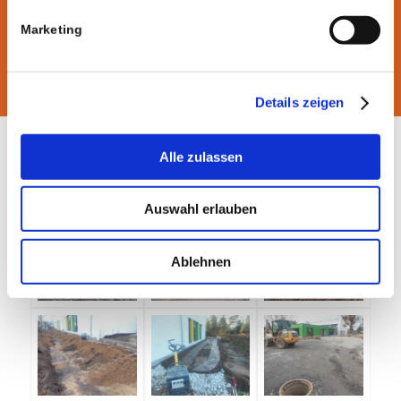
• Einbau von über 150 t Spielsand
• Mehr als 250 m Zaun verbaut
Marketing
Details zeigen
Alle zulassen
BAUPHASE
Auswahl erlauben
Ablehnen